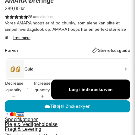
AMARA Øreringe
289,00 kr
28 anmeldelser
Vores AMARA hoops er rå og chunky, som alene kan pifte et
simpel hverdagslook op. AMARA hoops har en perfekt størrelse
til...
Læs mere
Farver:
Størrelsesguide
Guld
Decrease
Increase
Læg i indkøbskurven
quantity
quantity
Tilføj til Ønskeskyen
Specifikationer
Pleje & Vedligeholdelse
Fragt & Levering