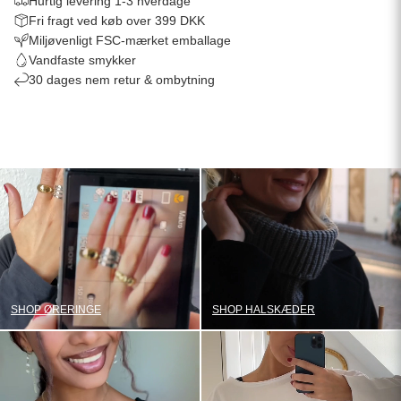
Hurtig levering 1-3 hverdage
Fri fragt ved køb over 399 DKK
Miljøvenligt FSC-mærket emballage
Vandfaste smykker
30 dages nem retur & ombytning
SHOP ØRERINGE
SHOP HALSKÆDER