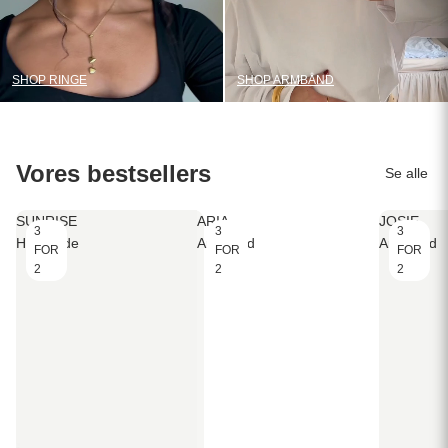
SHOP RINGE
SHOP ARMBÅND
Vores bestsellers
Se alle
SUNRISE
ARIA
JOSIE
3
3
3
Halskæde
Armbånd
Armbånd
FOR
FOR
FOR
2
2
2