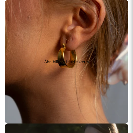
Åbn billede i fuld skærm