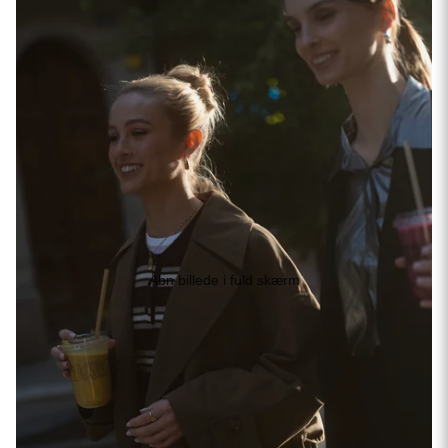
Åbn billede i fuld skærm