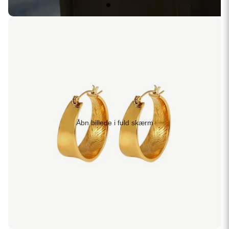
Åbn billede i fuld skærm