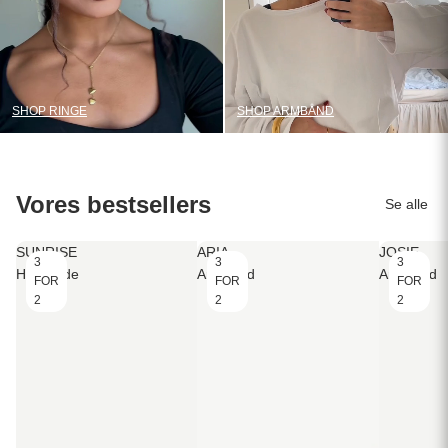
SHOP RINGE
SHOP ARMBÅND
Vores bestsellers
Se alle
SUNRISE
ARIA
JOSIE
3
3
3
Halskæde
Armbånd
Armbånd
FOR
FOR
FOR
2
2
2