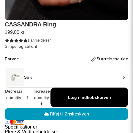
CASSANDRA Ring
199,00 kr
1 anmeldelser
Simpel og stilrent
Farver:
Størrelsesguide
Sølv
Decrease
Increase
Læg i indkøbskurven
quantity
quantity
Tilføj til Ønskeskyen
Specifikationer
Pleje & Vedligeholdelse