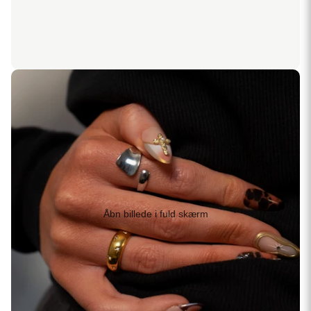
Åbn billede i fuld skærm