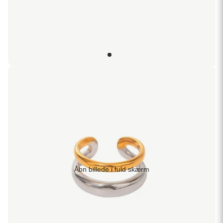
Åbn billede i fuld skærm