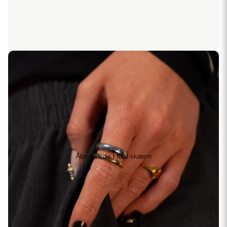
Åbn billede i fuld skærm