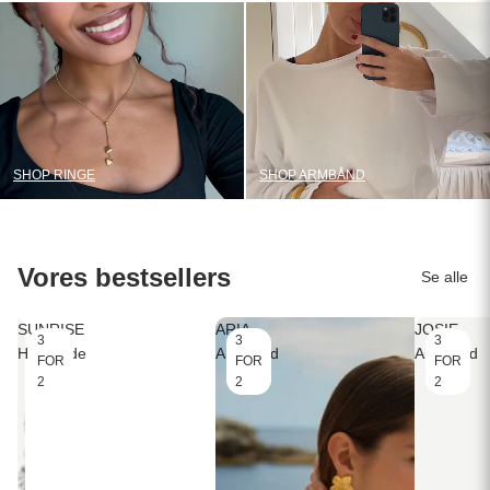
SHOP RINGE
SHOP ARMBÅND
Vores bestsellers
Se alle
SUNRISE
ARIA
JOSIE
3
3
3
Halskæde
Armbånd
Armbånd
FOR
FOR
FOR
2
2
2