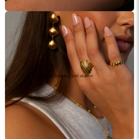
Åbn billede i fuld skærm