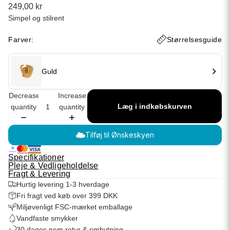
249,00 kr
Simpel og stilrent
Farver:
Størrelsesguide
Guld
Decrease
Increase
Læg i indkøbskurven
quantity
quantity
Tilføj til Ønskeskyen
Specifikationer
Pleje & Vedligeholdelse
Fragt & Levering
Hurtig levering 1-3 hverdage
Fri fragt ved køb over 399 DKK
Miljøvenligt FSC-mærket emballage
Vandfaste smykker
30 dages nem retur & ombytning