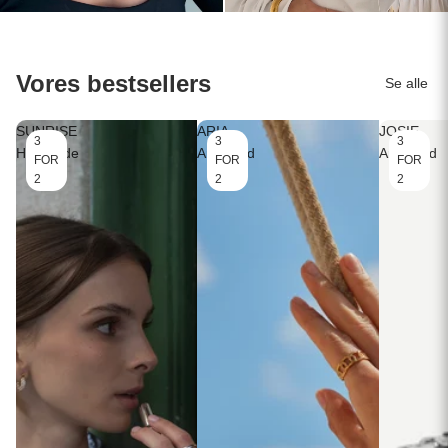
Vores bestsellers
Se alle
SUNRISE
ARIA
JOSIE
3
3
3
Halskæde
Armbånd
Armbånd
FOR
FOR
FOR
2
2
2