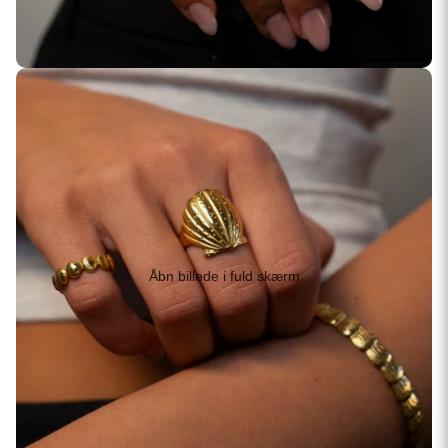
Åbn billede i fuld skærm