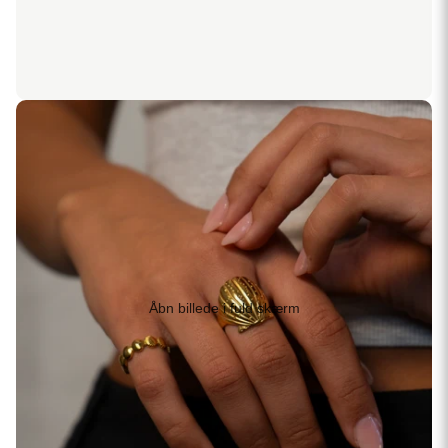
Åbn billede i fuld skærm