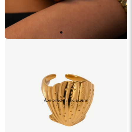
Åbn billede i fuld skærm