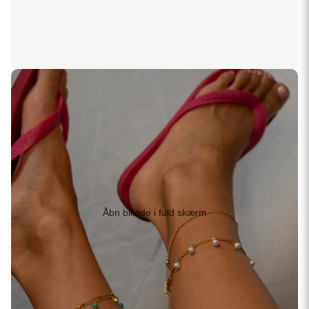
Åbn billede i fuld skærm