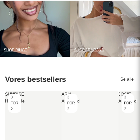
SHOP RINGE
SHOP ARMBÅND
Vores bestsellers
Se alle
SUNRISE
ARIA
JOSIE
3
3
3
Halskæde
Armbånd
Armbånd
FOR
FOR
FOR
2
2
2